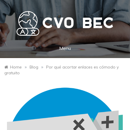
Skip
to
content
CVO BEC
Key to new opportunities and cultures
Menu
»
»
Home
Blog
Por qué acortar enlaces es cómodo y
gratuito